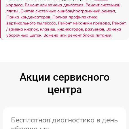
корпуса
,
Ремонт или замена двигателя
,
Ремонт системной
платы
,
Снятие системных ошибок/программный ремонт
,
Пайка конденсаторов
,
Полная профилактика
вертикального пылесоса
,
Ремонт механики привода
,
Ремонт
/ замена кнопок, клавиш, индикаторов, разъемов
,
Замена
уборочных щеток
,
Замена или ремонт блока питания
.
Акции сервисного
центра
Бесплатная диагностика в день
обращения